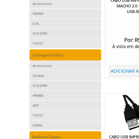
CABO USB IMP
Acessorios
MACHO 2.0 
USB.0
HIKARI
ICEL
SOLDEN
Por:
R
TOYO
À vista em di
Soldagem/Cabos
Acessorios
ADICIONAR 
Soldas
SOLDEN
HIKARI
AFR
TOYO
DEKEL
Botões/Chaves
CABO USB IMPR