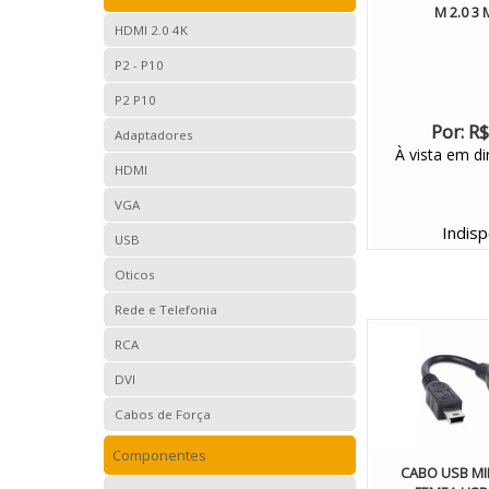
M 2.0 3
HDMI 2.0 4K
P2 - P10
P2 P10
Por:
R$
Adaptadores
À vista em di
HDMI
VGA
Indisp
USB
Oticos
Rede e Telefonia
RCA
DVI
Cabos de Força
Componentes
CABO USB MIN