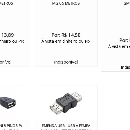
 METROS
M 2.0 5 METROS
2M
 13,89
Por:
R$ 14,50
Por:
nheiro ou Pix
À vista em dinheiro ou Pix
À vista em 
onível
Indisponível
Indi
I 5 PINOS P/
EMENDA USB - USB A FEMEA