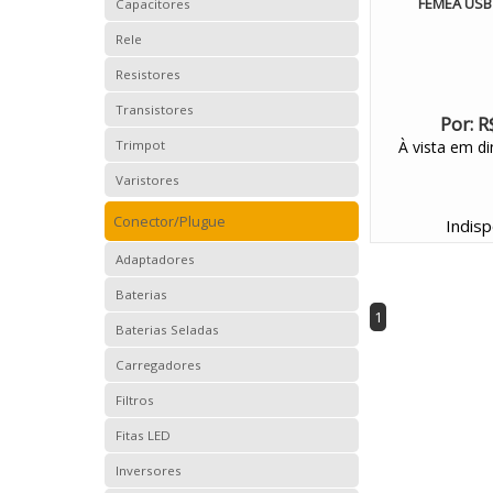
FEMEA USB 
Capacitores
Rele
Resistores
Transistores
Por:
R
Trimpot
À vista em di
Varistores
Conector/Plugue
Indisp
Adaptadores
Baterias
1
Baterias Seladas
Carregadores
Filtros
Fitas LED
Inversores