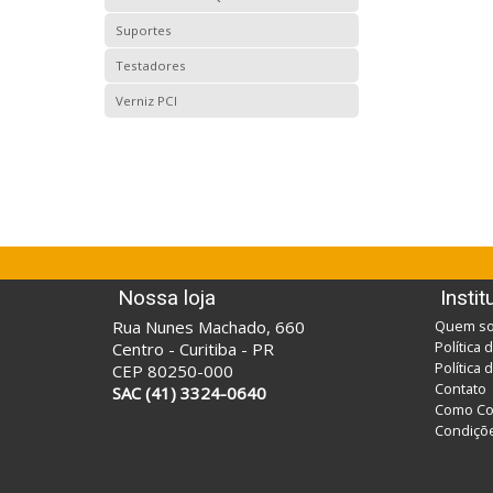
Suportes
Testadores
Verniz PCI
Nossa loja
Instit
Rua Nunes Machado, 660
Quem s
Política 
Centro - Curitiba - PR
Política
CEP 80250-000
Contato
SAC (41) 3324-0640
Como Co
Condiçõe