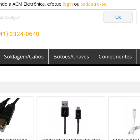
ndo a ACM Eletrônica, efetue
login
ou
cadastre-se
(41) 3324-0640
Soldagem/Cabos
Botões/Chaves
Componentes