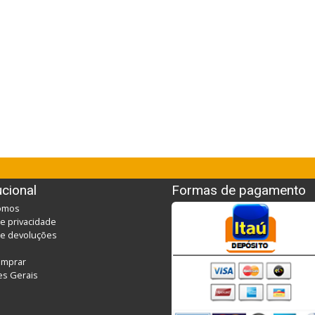
ucional
Formas de pagamento
omos
de privacidade
 de devoluções
mprar
s Gerais