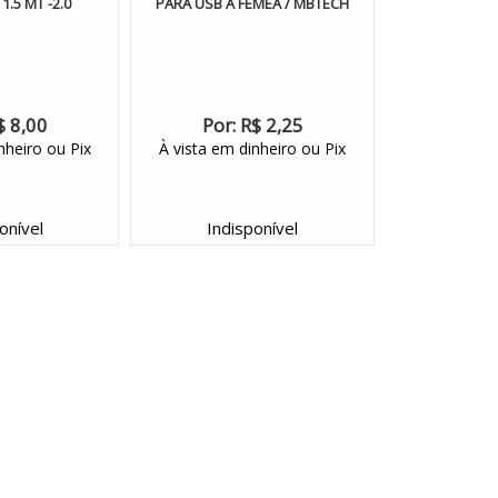
1.5 MT -2.0
PARA USB A FEMEA / MBTECH
$ 8,00
Por:
R$ 2,25
nheiro ou Pix
À vista em dinheiro ou Pix
onível
Indisponível