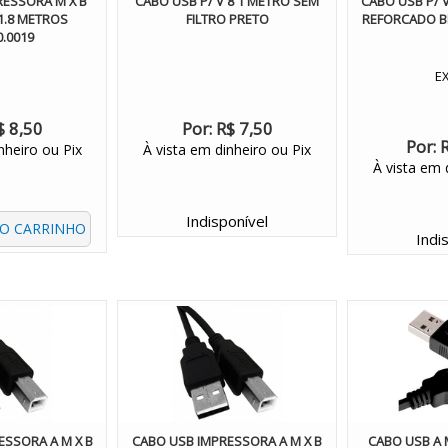
RESSORA M X B
CABO USB P/ V 8 1 METRO SEM
CABO USB P/ V 
1.8 METROS
FILTRO PRETO
REFORCADO B
0.0019
E
$ 8,50
Por:
R$ 7,50
Por:
nheiro ou Pix
À vista em dinheiro ou Pix
À vista em 
Indisponível
AO CARRINHO
Indi
ESSORA A M X B
CABO USB IMPRESSORA A M X B
CABO USB A 