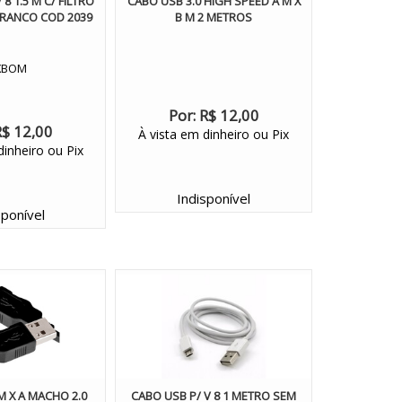
8 1.5 M C/ FILTRO
CABO USB 3.0 HIGH SPEED A M X
RANCO COD 2039
B M 2 METROS
XBOM
Por:
R$ 12,00
R$ 12,00
À vista em dinheiro ou Pix
dinheiro ou Pix
Indisponível
sponível
M X A MACHO 2.0
CABO USB P/ V 8 1 METRO SEM